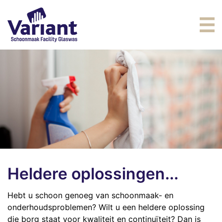
Home
Diensten
Schoonmaak
Vacatures
Glasbewassing
PSO
Facility
Contact
Heldere oplossingen...
Hebt u schoon genoeg van schoonmaak- en
onderhoudsproblemen? Wilt u een heldere oplossing
die borg staat voor kwaliteit en continuïteit? Dan is