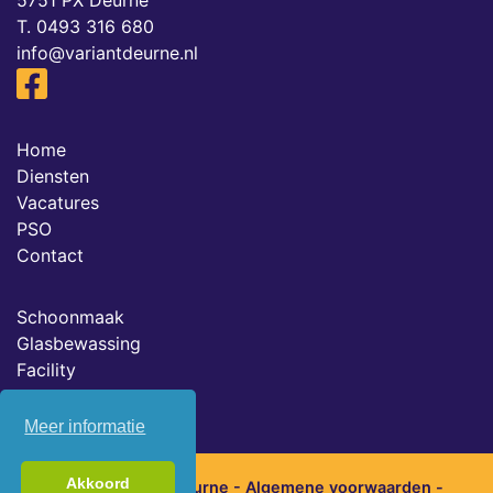
5751 PX Deurne
T.
0493 316 680
info@variantdeurne.nl
Home
Diensten
Vacatures
PSO
Contact
Schoonmaak
Glasbewassing
Facility
Meer informatie
Akkoord
2026 © Variant Deurne -
Algemene voorwaarden
-